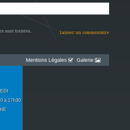
s sont traitées
.
Mentions Légales
Galerie
REDI
30 à 17h30
CHE